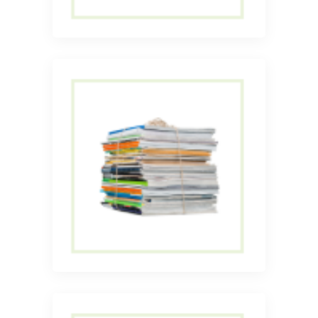
Прием и вывоз смешанной
макулатуры
Прием и вывоз
журналов
Прием и вывоз журналов