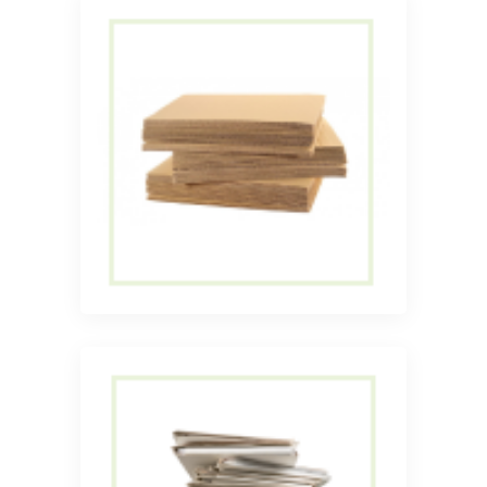
Прием картона
Прием картона
Прием не
сортированного архива
(А4)