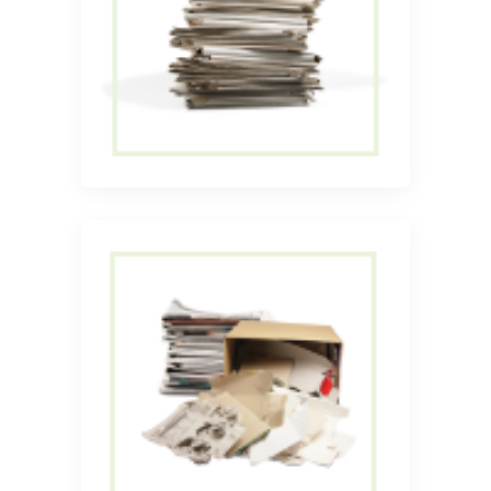
Прием не сортированного
архива (А4)
Прием и вывоз
смешанной макулатуры